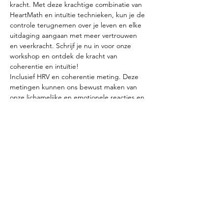
kracht. Met deze krachtige combinatie van 
HeartMath en intuïtie technieken, kun je de 
controle terugnemen over je leven en elke 
uitdaging aangaan met meer vertrouwen 
en veerkracht. Schrijf je nu in voor onze 
workshop en ontdek de kracht van 
coherentie en intuïtie! 
Inclusief HRV en coherentie meting. Deze 
metingen kunnen ons bewust maken van 
onze lichamelijke en emotionele reacties en 
ons helpen om onze gezondheid en welzijn 
te verbeteren.
Deel dit evenement