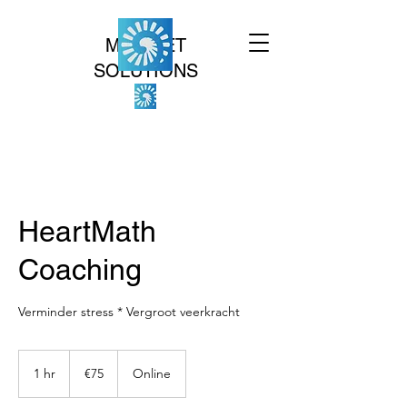
MINDSET
SOLUTIONS
HeartMath
Coaching
Verminder stress * Vergroot veerkracht
75
euros
1 hr
1
€75
Online
h