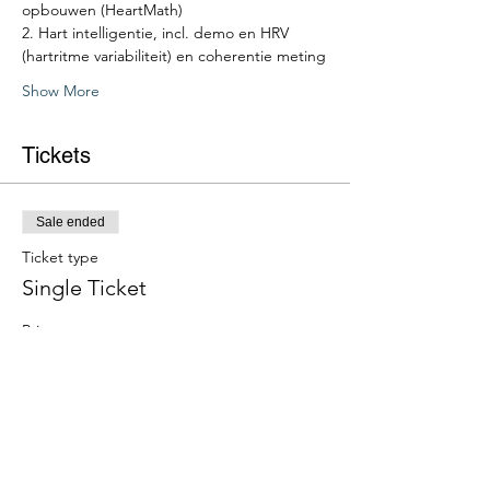
opbouwen (HeartMath)
2. Hart intelligentie, incl. demo en HRV 
(hartritme variabiliteit) en coherentie meting
Show More
Tickets
Sale ended
Ticket type
Single Ticket
Price
€100.00
+€21.00 btw